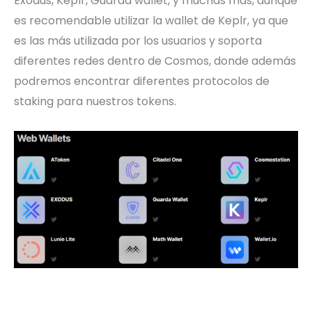
Exodus, Keplr, Guarda wallet, y muchas más, aunque
es recomendable utilizar la wallet de Keplr, ya que
es las más utilizada por los usuarios y soporta
diferentes redes dentro de Cosmos, donde además
podremos encontrar diferentes protocolos de
staking para nuestros tokens.