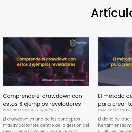
Artícul
Comprende el drawdown con
El método de
estos 3 ejemplos reveladores
para crear tu
medianeedsreus
09/06/2026
medianeedsreus
El drawdown es uno de los conceptos
El diario de trad
más importantes dentro de la gestión del
herramientas má
riesgo, pero también uno de los más
cualquier perso