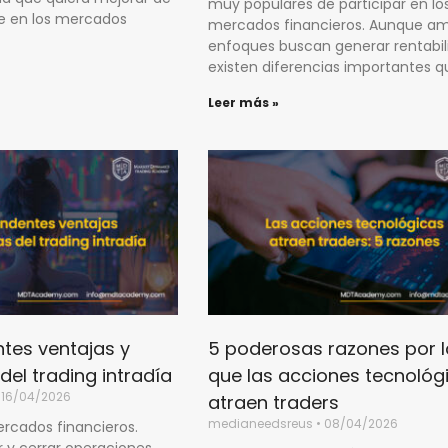
muy populares de participar en lo
e en los mercados
mercados financieros. Aunque a
enfoques buscan generar rentabil
existen diferencias importantes q
Leer más »
tes ventajas y
5 poderosas razones por l
del trading intradía
que las acciones tecnológ
16/04/2026
atraen traders
medianeedsreus
08/04/2026
ercados financieros.
r y cerrar operaciones