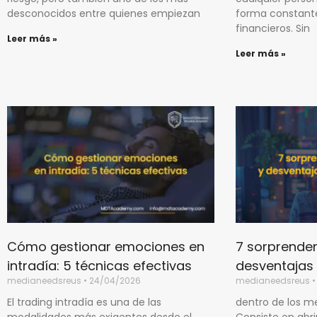
desconocidos entre quienes empiezan
forma constant
financieros. Sin
Leer más »
Leer más »
Cómo gestionar emociones en
7 sorprenden
intradía: 5 técnicas efectivas
desventajas 
medianeedsreus
24/04/2026
medianeedsreus
El trading intradía es una de las
dentro de los m
modalidades más exigentes desde el
Consiste en abri