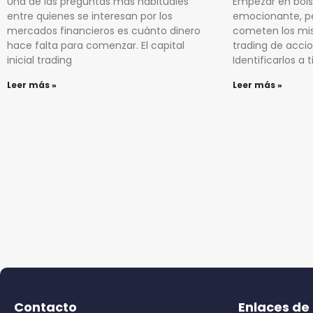
Una de las preguntas más habituales
Empezar en bols
entre quienes se interesan por los
emocionante, pe
mercados financieros es cuánto dinero
cometen los mis
hace falta para comenzar. El capital
trading de accio
inicial trading
Identificarlos a
Leer más »
Leer más »
Contacto
Enlaces de 