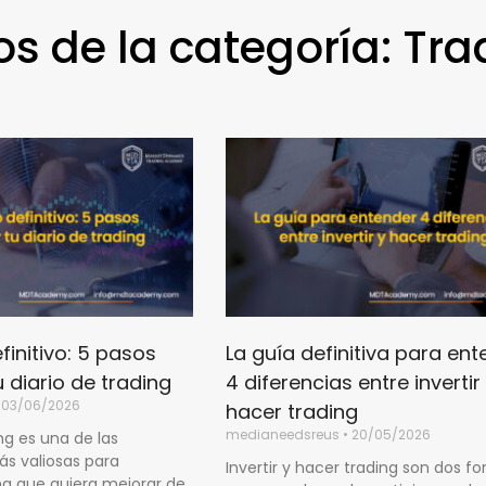
os de la categoría: Tra
Page
Page
Page
Page
Page
finitivo: 5 pasos
La guía definitiva para en
 diario de trading
4 diferencias entre invertir
03/06/2026
hacer trading
medianeedsreus
20/05/2026
ing es una de las
s valiosas para
Invertir y hacer trading son dos f
na que quiera mejorar de