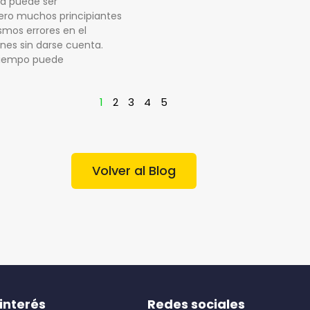
a puede ser
ro muchos principiantes
mos errores en el
nes sin darse cuenta.
 tiempo puede
1
2
3
4
5
Volver al Blog
interés
Redes sociales