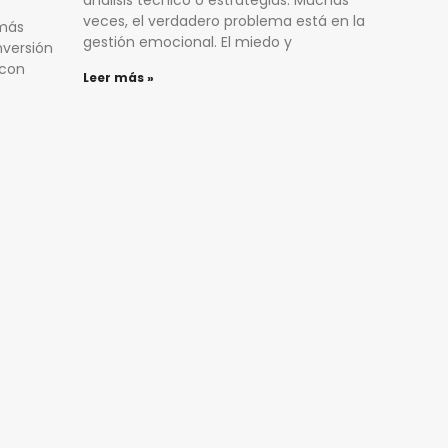
veces, el verdadero problema está en la
 más
gestión emocional. El miedo y
nversión
 con
Leer más »