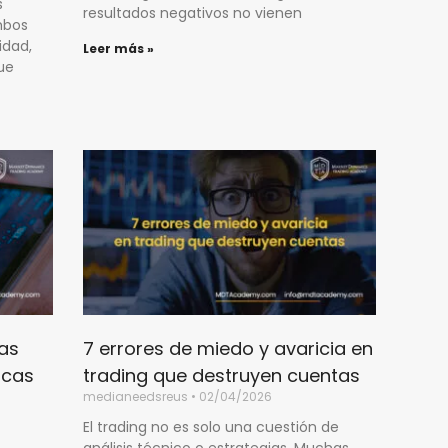
s
resultados negativos no vienen
mbos
idad,
Leer más »
ue
as
7 errores de miedo y avaricia en
icas
trading que destruyen cuentas
medianeedsreus
02/04/2026
El trading no es solo una cuestión de
análisis técnico o estrategias. Muchas