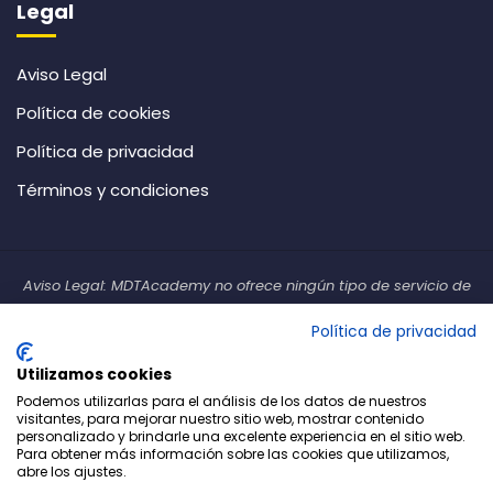
Legal
u
b
a
t
e
g
b
o
g
e
d
r
e
o
r
r
i
a
k
a
n
m
Aviso Legal
m
Política de cookies
Política de privacidad
Términos y condiciones
Aviso Legal: MDTAcademy no ofrece ningún tipo de servicio de
inversión. Tampoco ofrece ningún tipo de servicio de asesoramiento
Política de privacidad
financiero atendiendo a las circunstancias personales de los
clientes. Todo el material y formación ofrecidos tienen un carácter
Utilizamos cookies
única y exclusivamente divulgativo y educativo y no constituyen
Podemos utilizarlas para el análisis de los datos de nuestros
ninguna recomendación de inversión.
visitantes, para mejorar nuestro sitio web, mostrar contenido
personalizado y brindarle una excelente experiencia en el sitio web.
Para obtener más información sobre las cookies que utilizamos,
Los CFD y el Forex son productos difíciles de entender y no son
abre los ajustes.