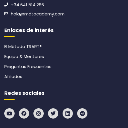
+34 641 514 286
hola@mdtacademy.com
Enlaces de interés
El Método TRART®
Equipo & Mentores
Preguntas Frecuentes
Afiliados
Redes sociales
Y
F
I
T
L
T
o
a
n
w
i
e
u
c
s
i
n
l
t
e
t
t
k
e