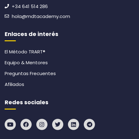
+34 641 514 286
hola@mdtacademy.com
Enlaces de interés
El Método TRART®
Equipo & Mentores
Preguntas Frecuentes
Afiliados
Redes sociales
Y
F
I
T
L
T
o
a
n
w
i
e
u
c
s
i
n
l
t
e
t
t
k
e