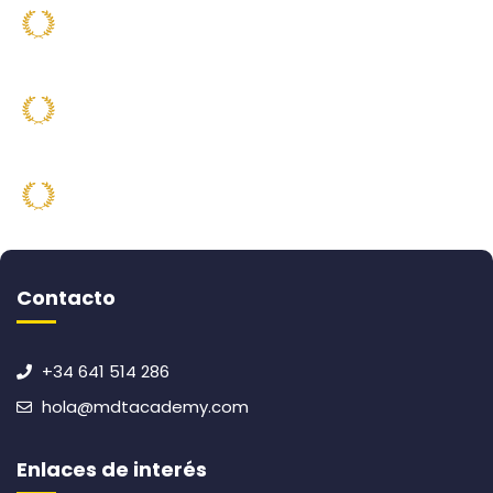
2022
Mejor Máster de Trading
INFOEDUCACIÓN
2022
TOP 10 Máster de Trading
SINCOMISIONES
2023
Mejor Máster de Trading
EDUCAPPTION
Contacto
+34 641 514 286
hola@mdtacademy.com
Enlaces de interés