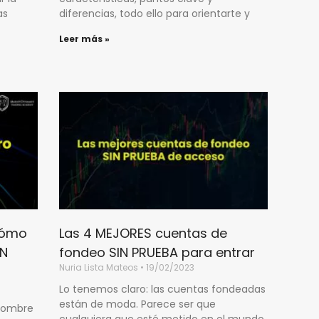
as
diferencias, todo ello para orientarte y
Leer más »
cómo
Las 4 MEJORES cuentas de
ÓN
fondeo SIN PRUEBA para entrar
Nuria Lista Mateos
19/02/2023
Lo tenemos claro: las cuentas fondeadas
están de moda. Parece ser que
nombre
cualquiera que esté metido en el mundo