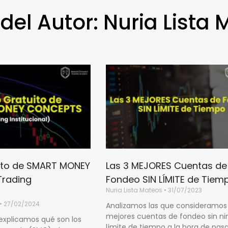
 del Autor:
Nuria Lista
Page
Page
Page
Page
ito de SMART MONEY
Las 3 MEJORES Cuentas de
rading
Fondeo SIN LÍMITE de Tiem
Nuria Lista Mateos
31/07/2023
)
27/02/2024
Analizamos las que consideramos
mejores cuentas de fondeo sin n
 explicamos qué son los
límite de tiempo a la hora de pasa