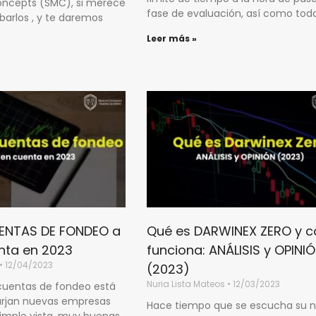
ncepts (SMC), si merece
fase de evaluación, así como tod
barlos , y te daremos
Leer más »
ENTAS DE FONDEO a
Qué es DARWINEX ZERO y 
nta en 2023
funciona: ANÁLISIS y OPINI
12/04/2023
(2023)
Nuria Lista Mateos
12/03/2023
 cuentas de fondeo está
urjan nuevas empresas
Hace tiempo que se escucha su 
simple vista, muy buenas