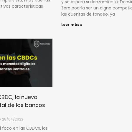
y se espera su lanzamiento: Darw
tivas características
Zero podría ser un digno competi
las cuentas de fondeo, ya
Leer más »
CBDC, la nueva
al de los bancos
28/04/2022
 foco en las CBDCs, las