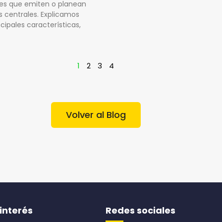
es que emiten o planean
s centrales. Explicamos
ncipales características,
1
2
3
4
Volver al Blog
interés
Redes sociales