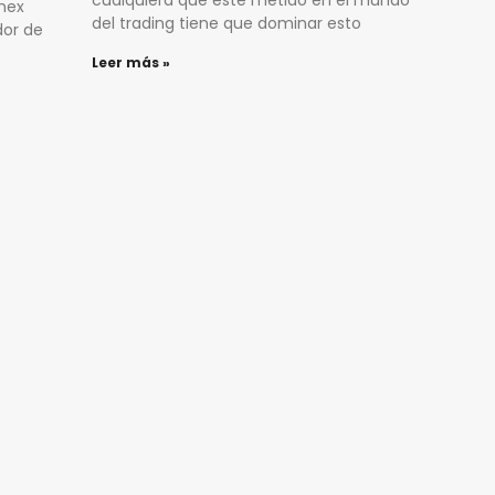
inex
del trading tiene que dominar esto
dor de
Leer más »