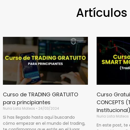
Artículos
Curso de TRADING GRATUITO
Curso Gratu
para principiantes
CONCEPTS (T
Nuria Lista Mateos
24/03/2024
Institucional
Nuria Lista Mateos
Si has llegado hasta aquí buscando
cómo empezar en el mundo del trading,
En este post, te
te confirmamos que estás en el lugar