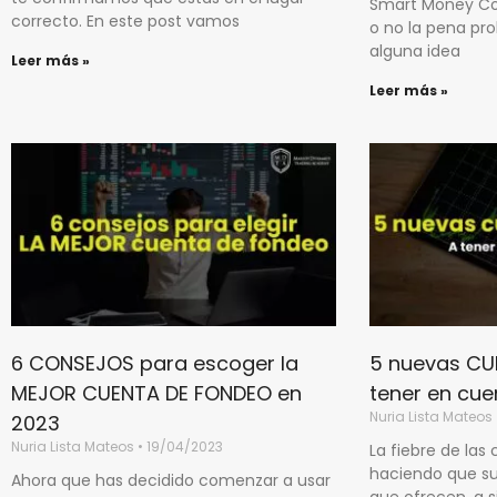
Smart Money Co
correcto. En este post vamos
o no la pena pro
alguna idea
Leer más »
Leer más »
6 CONSEJOS para escoger la
5 nuevas CU
MEJOR CUENTA DE FONDEO en
tener en cue
Nuria Lista Mateos
2023
Nuria Lista Mateos
19/04/2023
La fiebre de las
haciendo que s
Ahora que has decidido comenzar a usar
que ofrecen, a 