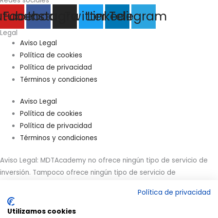
Redes sociales
utube
Facebook
Instagram
Twitter
Linkedin
Telegram
Legal
Aviso Legal
Política de cookies
Política de privacidad
Términos y condiciones
Aviso Legal
Política de cookies
Política de privacidad
Términos y condiciones
Aviso Legal: MDTAcademy no ofrece ningún tipo de servicio de
inversión. Tampoco ofrece ningún tipo de servicio de
asesoramiento financiero atendiendo a las circunstancias
Política de privacidad
personales de los clientes. Todo el material y formación
ofrecidos tienen un carácter única y exclusivamente divulgativo
Utilizamos cookies