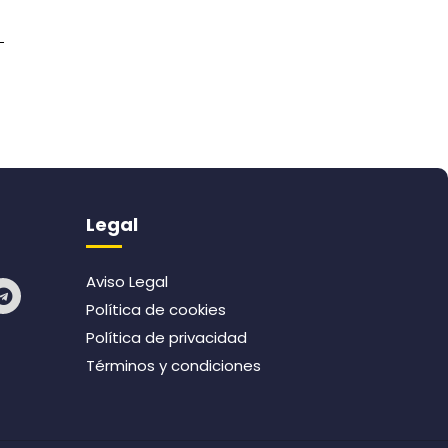
Legal
Aviso Legal
T
e
Política de cookies
l
e
Política de privacidad
g
Términos y condiciones
r
a
m