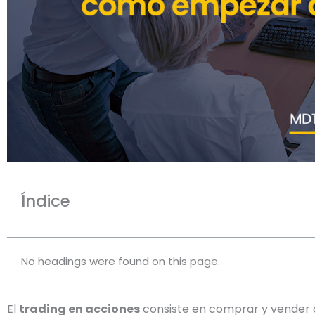
Índice
No headings were found on this page.
El
trading en acciones
consiste en comprar y vender 