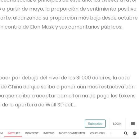
a partir de mayo, la proporción de sentimiento positivo
arte, alcanzando su proporción más baja desde octubre
n contra de Elon Musk y sus comentarios públicos.
aer por debajo del nivel de los 31.000 dólares, la cota
 de China de que se iba a poner aún más restrictiva con
iaba que no iba a aceptar como forma de pago los tokens
s de la apertura de Wall Street .