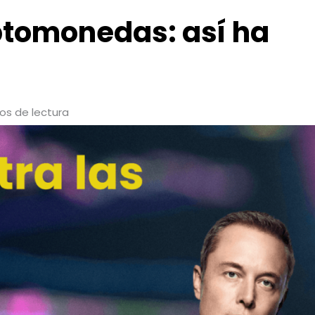
iptomonedas: así ha