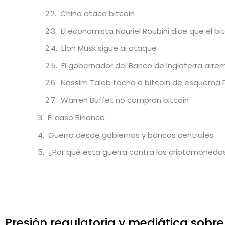
China ataca bitcoin
El economista Nouriel Roubini dice que el bit
Elon Musk sigue al ataque
El gobernador del Banco de Inglaterra arrem
Nassim Taleb tacha a bitcoin de esquema 
Warren Buffet no compran bitcoin
El caso Binance
Guerra desde gobiernos y bancos centrales
¿Por qué esta guerra contra las criptomoneda
Presión regulatoria y mediática sobr