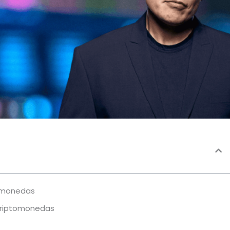
tomonedas
s criptomonedas