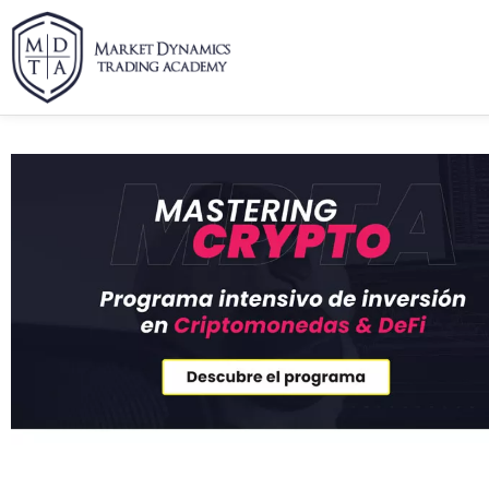
Ir
al
contenido