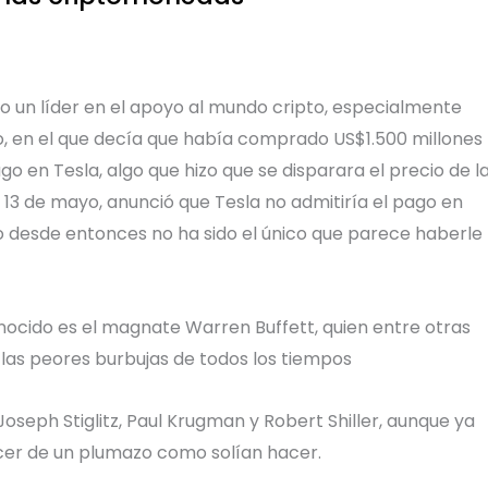
o un líder en el apoyo al mundo cripto, especialmente
o, en el que decía que había comprado US$1.500 millones
 en Tesla, algo que hizo que se disparara el precio de l
13 de mayo, anunció que Tesla no admitiría el pago en
o desde entonces no ha sido el único que parece haberle
nocido es el magnate Warren Buffett, quien entre otras
las peores burbujas de todos los tiempos
seph Stiglitz, Paul Krugman y Robert Shiller, aunque ya
ecer de un plumazo como solían hacer.