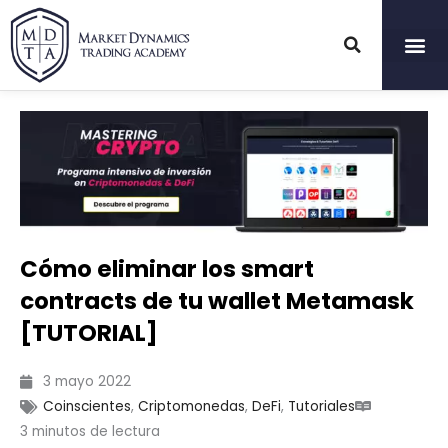
Ir
al
contenido
Cómo eliminar los smart
contracts de tu wallet Metamask
[TUTORIAL]
3 mayo 2022
Coinscientes
,
Criptomonedas
,
DeFi
,
Tutoriales