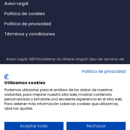
k
a
n
m
Aviso Legal
m
Política de cookies
Política de privacidad
Términos y condiciones
Aviso Legal: MDTAcademy no ofrece ningún tipo de servicio de
inversión. Tampoco ofrece ningún tipo de servicio de asesoramiento
Política de privacidad
financiero atendiendo a las circunstancias personales de los
clientes. Todo el material y formación ofrecidos tienen un carácter
Utilizamos cookies
única y exclusivamente divulgativo y educativo y no constituyen
Podemos utilizarlas para el análisis de los datos de nuestros
ninguna recomendación de inversión.
visitantes, para mejorar nuestro sitio web, mostrar contenido
personalizado y brindarle una excelente experiencia en el sitio web.
Para obtener más información sobre las cookies que utilizamos,
Los CFD y el Forex son productos difíciles de entender y no son
abre los ajustes.
adecuados para todos los inversores minoristas debido a su
complejidad y alto riesgo. Debe considerar si puede permitirse
Aceptar todo
Rechazar
perder su dinero antes de negociar con estos instrumentos.