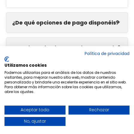
¿De qué opciones de pago disponéis?
¿Puedo probarlo antes de comprarlo?
Política de privacidad
Utilizamos cookies
¿Existe política de devolución?
Podemos utilizarlas para el análisis de los datos de nuestros
visitantes, para mejorar nuestro sitio web, mostrar contenido
personalizado y brindarle una excelente experiencia en el sitio web.
Para obtener más información sobre las cookies que utilizamos,
abre los ajustes.
¿Cuándo puedo empezar? ¿Hay
promociones?
Aceptar todo
Rechazar
No, ajustar
¿Hasta cuándo tendré acceso al